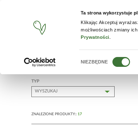
Ta strona wykorzystuje pl
PRODUKTY
PRODUKTY
Klikając Akceptuj wyrażas
możliwościach zmiany ich
START
/
PRODUKTY
/
LINIA
/
PRODUKTY LECZNICZE
Prywatności
.
Wybór
NIEZBĘDNE
PRODUKTY LECZNICZE
zgody
TYP
ZNALEZIONE PRODUKTY::
17