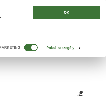
PL
OK
o
e
MARKETING
Pokaż szczegóły