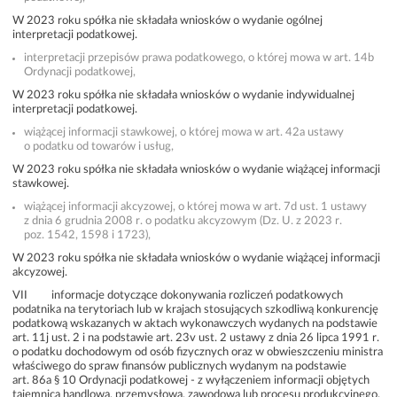
W 2023 roku spółka nie składała wniosków o wydanie ogólnej
interpretacji podatkowej.
interpretacji przepisów prawa podatkowego, o której mowa w art. 14b
Ordynacji podatkowej,
W 2023 roku spółka nie składała wniosków o wydanie indywidualnej
interpretacji podatkowej.
wiążącej informacji stawkowej, o której mowa w art. 42a ustawy
o podatku od towarów i usług,
W 2023 roku spółka nie składała wniosków o wydanie wiążącej informacji
stawkowej.
wiążącej informacji akcyzowej, o której mowa w art. 7d ust. 1 ustawy
z dnia 6 grudnia 2008 r. o podatku akcyzowym (Dz. U. z 2023 r.
poz. 1542, 1598 i 1723),
W 2023 roku spółka nie składała wniosków o wydanie wiążącej informacji
akcyzowej.
VII informacje dotyczące dokonywania rozliczeń podatkowych
podatnika na terytoriach lub w krajach stosujących szkodliwą konkurencję
podatkową wskazanych w aktach wykonawczych wydanych na podstawie
art. 11j ust. 2 i na podstawie art. 23v ust. 2 ustawy z dnia 26 lipca 1991 r.
o podatku dochodowym od osób fizycznych oraz w obwieszczeniu ministra
właściwego do spraw finansów publicznych wydanym na podstawie
art. 86a § 10 Ordynacji podatkowej - z wyłączeniem informacji objętych
tajemnicą handlową, przemysłową, zawodową lub procesu produkcyjnego.