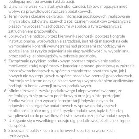
podlegają monitorowaniu i aktualizacji.
Ujawnianie wszelkich istotnych okoliczności, faktów mogących mieć
wpływ na prawidłowość rozliczeń podatkowych.
Terminowe składanie deklaracji, informacji podatkowych, realizowanie
innych obowiązków związanych z rozliczaniem podatków związanych z
bieżącymi procesami zachodzącymi w spółce, a tym związanych z
zatrudnianiem pracowników.
Sprawowanie nadzoru przez kierownika jednostki poprzez kontrolę
instytucjonalną, wprowadzanie zarządzeń, instrukcji mających na celu
wzmocnienie kontroli wewnętrznej nad procesami zachodzącymi w
spółce i analiza ryzyka pojawienia się nieprawidłowości w wypełnianiu
przez spółkę jej obowiązków w zakresie podatków.
Zarządzanie ryzykiem podatkowym poprzez zapewnienie spółce
możliwości stałej współpracy z kancelarią prawno-podatkową w zakresie
procesów zachodzących w spółce o charakterze powtarzalnym, jak i
nowych nie występujących w spółce procesów, operacji gospodarczych.
Potencjalne istotne decyzje biznesowe są z wyprzedzeniem analizowane
pod kątem konsekwencji prawno-podatkowych.
Minimalizowanie ryzyka podatkowego i niepewności związanej ze
zmieniającym się prawem podatkowym oraz jego interpretacjami.
Spółka wnioskuje o wydanie interpretacji indywidualnych do
odpowiednich organów podatkowych w sprawach dotyczących
okoliczności, które mogą nieść ryzyko podatkowe, bądź też budzą
wątpliwości co do prawidłowości stosowania przepisów podatkowych.
Ubieganie się o wszelkiego rodzaju ulgi podatkowe, jeżeli są dostępne
dla spółki.
Stosowanie polityki cen transferowych opartej na warunkach
rynkowych.