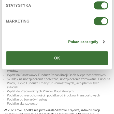
o liczbie przekazanych Szefowi Krajowej Administracji Skarbowej
STATYSTYKA
informacji o schematach podatkowych, o których mowa w art. 86a § 1 pkt
10 Ordynacji podatkowej, z podziałem na podatki, których dotyczą.
W 2023 roku spółka zrealizowała szereg obowiązków podatkowych oraz
okołopodatkowych, składając deklaracje, informacje podatkowe, realizując
MARKETING
terminowe wpłaty podatków i innych należności publicznoprawnych, w
tym z tytułu:
Ryczałtu od dochodów spółek należnego od dochodów wymienionych w
art. 28t ustawy o podatku dochodowym od osób prawnych
Pokaż szczegóły
Podatku dochodowego od osób prawnych i podatku dochodowego od
osób fizycznych, podlegających odprowadzeniu przez Spółkę Ziaja jako
płatnika, od dochodów osób zagranicznych (tzw. podatek u źródła)
Podatku dochodowego od osób prawnych z informacji o cenach
OK
transferowych
Podatku dochodowego od osób fizycznych z tytułu zaliczek od
przychodów ze stosunku pracy, umów cywilnoprawnych, czy podobnych
tytułów
Wpłat na Państwowy Fundusz Rehabilitacji Osób Niepełnosprawnych
Składek na ubezpieczenia społeczne, ubezpieczenie zdrowotne, Fundusz
Pracy, FGŚP, Fundusz Emerytur Pomostowych, jako płatnik tych
składek
Wpłat do Pracowniczych Planów Kapitałowych
Podatku od nieruchomości i podatku od środków transportowych
Podatku od towarów i usług
Podatku akcyzowego
W 2023 roku spółka nie przekazała Szefowi Krajowej Administracji