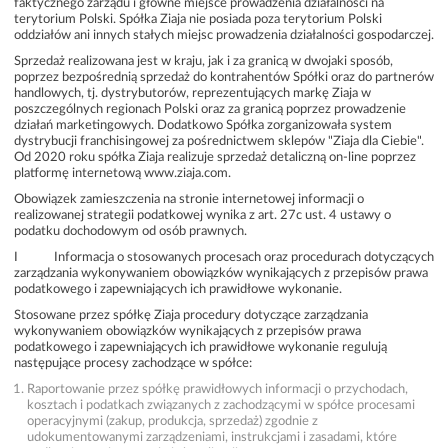
faktycznego zarządu i główne miejsce prowadzenia działalności na
terytorium Polski. Spółka Ziaja nie posiada poza terytorium Polski
oddziałów ani innych stałych miejsc prowadzenia działalności gospodarczej.
Sprzedaż realizowana jest w kraju, jak i za granicą w dwojaki sposób,
poprzez bezpośrednią sprzedaż do kontrahentów Spółki oraz do partnerów
handlowych, tj. dystrybutorów, reprezentujących markę Ziaja w
poszczególnych regionach Polski oraz za granicą poprzez prowadzenie
działań marketingowych. Dodatkowo Spółka zorganizowała system
dystrybucji franchisingowej za pośrednictwem sklepów "Ziaja dla Ciebie".
Od 2020 roku spółka Ziaja realizuje sprzedaż detaliczną on-line poprzez
platformę internetową
www.ziaja.com
.
Obowiązek zamieszczenia na stronie internetowej informacji o
realizowanej strategii podatkowej wynika z art. 27c ust. 4 ustawy o
podatku dochodowym od osób prawnych.
I Informacja o stosowanych procesach oraz procedurach dotyczących
zarządzania wykonywaniem obowiązków wynikających z przepisów prawa
podatkowego i zapewniających ich prawidłowe wykonanie.
Stosowane przez spółkę Ziaja procedury dotyczące zarządzania
wykonywaniem obowiązków wynikających z przepisów prawa
podatkowego i zapewniających ich prawidłowe wykonanie regulują
następujące procesy zachodzące w spółce:
Raportowanie przez spółkę prawidłowych informacji o przychodach,
kosztach i podatkach związanych z zachodzącymi w spółce procesami
operacyjnymi (zakup, produkcja, sprzedaż) zgodnie z
udokumentowanymi zarządzeniami, instrukcjami i zasadami, które