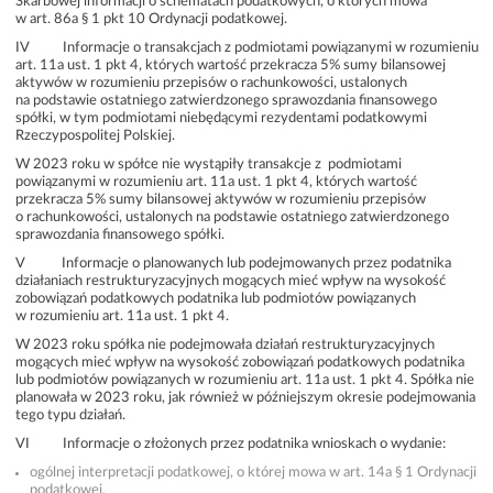
Skarbowej informacji o schematach podatkowych, o których mowa
w art. 86a § 1 pkt 10 Ordynacji podatkowej.
IV Informacje o transakcjach z podmiotami powiązanymi w rozumieniu
art. 11a ust. 1 pkt 4, których wartość przekracza 5% sumy bilansowej
aktywów w rozumieniu przepisów o rachunkowości, ustalonych
na podstawie ostatniego zatwierdzonego sprawozdania finansowego
spółki, w tym podmiotami niebędącymi rezydentami podatkowymi
Rzeczypospolitej Polskiej.
W 2023 roku w spółce nie wystąpiły transakcje z podmiotami
powiązanymi w rozumieniu art. 11a ust. 1 pkt 4, których wartość
przekracza 5% sumy bilansowej aktywów w rozumieniu przepisów
o rachunkowości, ustalonych na podstawie ostatniego zatwierdzonego
sprawozdania finansowego spółki.
V Informacje o planowanych lub podejmowanych przez podatnika
działaniach restrukturyzacyjnych mogących mieć wpływ na wysokość
zobowiązań podatkowych podatnika lub podmiotów powiązanych
w rozumieniu art. 11a ust. 1 pkt 4.
W 2023 roku spółka nie podejmowała działań restrukturyzacyjnych
mogących mieć wpływ na wysokość zobowiązań podatkowych podatnika
lub podmiotów powiązanych w rozumieniu art. 11a ust. 1 pkt 4. Spółka nie
planowała w 2023 roku, jak również w późniejszym okresie podejmowania
tego typu działań.
VI Informacje o złożonych przez podatnika wnioskach o wydanie:
ogólnej interpretacji podatkowej, o której mowa w art. 14a § 1 Ordynacji
podatkowej,