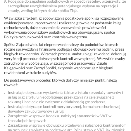
Podejście do zagadnień podatkowych w sposób rzetelny, przejrzysty, ze
szczególnym uwzględnieniem potencjalnego wpływu na reputację i
zasady, według których działa spółka Ziaja.
W związku z faktem, iż zobowiązania podatkowe spółki są rozpoznawane,
ewidencjonowane, raportowane i rozliczane głównie na podstawie ksiąg
rachunkowych, duże znaczenie dla zapewnienia prawidłowości
wykonywania obowiązków podatkowych ma obowiązująca w spółce
Polityka rachunkowości oraz kontrola wewnętrzna.
Spółka Ziaja od wielu lat nieprzerwanie należy do podmiotów, których
roczne sprawozdania finansowe podlegają obowiązkowemu badaniu przez
biegłych rewidentów. W ramach procesu audytu biegli rewidenci dokonują
weryfikacji procedur dotyczących kontroli wewnętrznej. Wszystkie osoby
zatrudnione w Spółce Ziaja, w szczególności pracownicy Działu
Księgowości oraz Zarząd Spółki, aktywnie współpracują z biegłymi
rewidentami w trakcie audytów.
Do podstawowych procedur, których dotyczy niniejszy punkt, należą
również:
Instrukcje dotyczące wystawiania faktur z tytułu sprzedaży towarów i
usług oraz z tytułu nieodpłatnego przekazania na cele związane z
reklamą i inne cele nie związane z działalnością gospodarczą
Instrukcje dotyczące kontroli merytorycznej, formalno-rachunkowej
dowodów zakupu towarów i usług
Zarządzenie w sprawie kodeksu należytej staranności w VAT w
transakcjach krajowych
Zarządzenie w sprawie obowiązku przelewania należności kontrahentom
na rachunek z wykazu na podstawie art. 96b ustawy o VAT, jak również