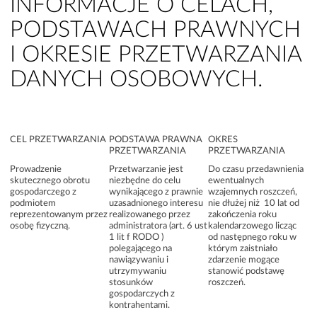
INFORMACJE O CELACH,
PODSTAWACH PRAWNYCH
I OKRESIE PRZETWARZANIA
DANYCH OSOBOWYCH.
CEL PRZETWARZANIA
PODSTAWA PRAWNA
OKRES
PRZETWARZANIA
PRZETWARZANIA
Prowadzenie
Przetwarzanie jest
Do czasu przedawnienia
skutecznego obrotu
niezbędne do celu
ewentualnych
gospodarczego z
wynikającego z prawnie
wzajemnych roszczeń,
podmiotem
uzasadnionego interesu
nie dłużej niż 10 lat od
reprezentowanym przez
realizowanego przez
zakończenia roku
osobę fizyczną.
administratora (art. 6 ust
kalendarzowego licząc
1 lit f RODO )
od następnego roku w
polegającego na
którym zaistniało
nawiązywaniu i
zdarzenie mogące
utrzymywaniu
stanowić podstawę
stosunków
roszczeń.
gospodarczych z
kontrahentami.