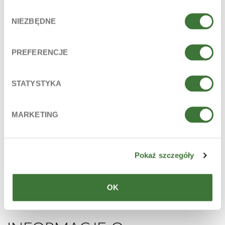
wynikających z prawnie
nie dłużej niż 10 lat od
Wybór
uzasadnionych
zakończenia roku
NIEZBĘDNE
interesów
kalendarzowego licząc
zgody
administratora (art. 6
od następnego roku w
ust. 1 lit. f RODO)
którym zaistniało
polegających na dążeniu
zdarzenie mogące
PREFERENCJE
do zapewnienia wysokiej
stanowić podstawę
jakości produktów i
roszczeń.
usług oraz dobrego
wizerunku
STATYSTYKA
przedsiębiorcy.
Marketing bezpośredni.
Przetwarzanie
Do momentu zgłoszenia
niezbędne jest do celów
sprzeciwu.
MARKETING
wynikających z prawnie
uzasadnionych
interesów
administratora (art. 6
ust. 1 lit. f RODO)
Pokaż szczegóły
polegających na
promowaniu
przedsiębiorcy oraz
oferowanych usług i
OK
produktów.