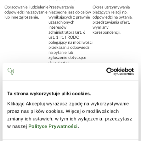
Opracowanie i udzielenie
Przetwarzanie
Okres utrzymywania
odpowiedzi na zapytanie
niezbędne jest do celów
bieżących relacji np.
lub inne zgłoszenie.
wynikających z prawnie
odpowiedzi na pytania,
uzasadnionych
przedstawiania ofert,
interesów
wymiany
administratora (art. 6
korespondencji.
ust. 1 lit. f RODO
polegający na możliwości
przekazania odpowiedzi
na pytanie lub
zgłoszenie dotyczące
działalności.
Obsługa, dochodzenie i
Przetwarzanie
Do czasu przedawnienia
obrona w razie
niezbędne jest do celów
ewentualnych
zaistnienia wzajemnych
wynikających z prawnie
wzajemnych roszczeń,
roszczeń.
uzasadnionych
nie dłużej niż 10 lat od
interesów
zakończenia roku
Ta strona wykorzystuje pliki cookies.
administratora (art. 6
kalendarzowego licząc
ust. 1 lit. f RODO)
od następnego roku w
Klikając Akceptuj wyrażasz zgodę na wykorzystywanie
dotyczących prawa do
którym zaistniało
przez nas plików cookies. Więcej o możliwościach
obrony lub dochodzenia
zdarzenie mogące
w razie zaistnienia
stanowić podstawę
zmiany ich ustawień, w tym ich wyłączenia, przeczytasz
wzajemnych roszczeń.
roszczeń.
w naszej
Polityce Prywatności
.
Rozpatrywanie
Przetwarzanie danych
Do czasu przedawnienia
reklamacji, skarg,
osobowych jest
ewentualnych
wniosków.
niezbędne do celów
wzajemnych roszczeń,