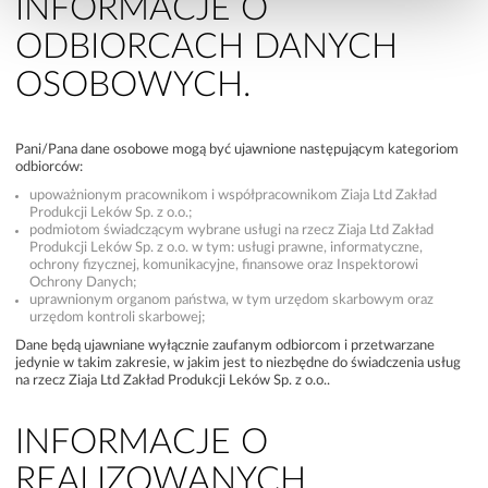
INFORMACJE O
ODBIORCACH DANYCH
OSOBOWYCH.
Pani/Pana dane osobowe mogą być ujawnione następującym kategoriom
odbiorców:
upoważnionym pracownikom i współpracownikom Ziaja Ltd Zakład
Produkcji Leków Sp. z o.o.;
podmiotom świadczącym wybrane usługi na rzecz Ziaja Ltd Zakład
Produkcji Leków Sp. z o.o. w tym: usługi prawne, informatyczne,
ochrony fizycznej, komunikacyjne, finansowe oraz Inspektorowi
Ochrony Danych;
uprawnionym organom państwa, w tym urzędom skarbowym oraz
urzędom kontroli skarbowej;
Dane będą ujawniane wyłącznie zaufanym odbiorcom i przetwarzane
jedynie w takim zakresie, w jakim jest to niezbędne do świadczenia usług
na rzecz Ziaja Ltd Zakład Produkcji Leków Sp. z o.o..
INFORMACJE O
REALIZOWANYCH