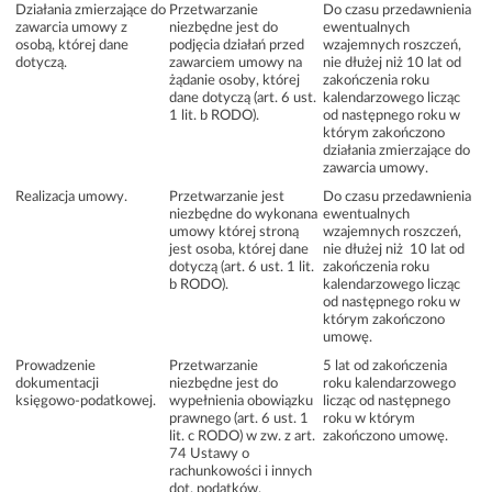
Działania zmierzające do
Przetwarzanie
Do czasu przedawnienia
zawarcia umowy z
niezbędne jest do
ewentualnych
osobą, której dane
podjęcia działań przed
wzajemnych roszczeń,
dotyczą.
zawarciem umowy na
nie dłużej niż 10 lat od
żądanie osoby, której
zakończenia roku
dane dotyczą (art. 6 ust.
kalendarzowego licząc
1 lit. b RODO).
od następnego roku w
którym zakończono
działania zmierzające do
zawarcia umowy.
Realizacja umowy.
Przetwarzanie jest
Do czasu przedawnienia
niezbędne do wykonana
ewentualnych
umowy której stroną
wzajemnych roszczeń,
jest osoba, której dane
nie dłużej niż 10 lat od
dotyczą (art. 6 ust. 1 lit.
zakończenia roku
b RODO).
kalendarzowego licząc
od następnego roku w
którym zakończono
umowę.
Prowadzenie
Przetwarzanie
5 lat od zakończenia
dokumentacji
niezbędne jest do
roku kalendarzowego
księgowo‑podatkowej.
wypełnienia obowiązku
licząc od następnego
prawnego (art. 6 ust. 1
roku w którym
lit. c RODO) w zw. z art.
zakończono umowę.
74 Ustawy o
rachunkowości i innych
dot. podatków.