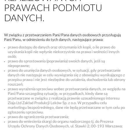
PRAWACH PODMIOTU
DANYCH.
W związku z przetwarzaniem Pani/Pana danych osobowych przysługują
Pani/Panu, w odniesieniu do tych danych, następujące prawa:
prawo dostępu do danych oraz otrzymania ich kopii, o ile prawo do
uzyskania kopii nie wpłynie niekorzystnie na prawa i wolności innych
osób;
prawo do sprostowania (poprawiania) swoich danych, jeśli są
niepoprawne;
prawo do usunięcia danych osobowych, w sytuacji, gdy przetwarzanie
danych nie następuje w celu wywiązania się z obowiązku wynikającego z
przepisu prawa i nie jest niezbędne do ustalenia, dochodzenia lub obrony
roszczeń;
prawo wyrażenia sprzeciwu wobec przetwarzania danych, ze względu na
Pani/Pana szczególną sytuację, w przypadkach, kiedy dane są
przetwarzane w związku z realizacją prawnie uzasadnionego interesu
Ziaja Ltd Zakład Produkcji Leków Sp. z o.o. W przypadku celu
marketingu bezpośredniego, dane nie będą przetwarzane w tym celu po
zgłoszeniu sprzeciwu.
prawo do ograniczenia przetwarzania;
prawo do wniesienia skargi do organu nadzorczego tj. do Prezesa
Urzędu Ochrony Danych Osobowych, ul. Stawki 2; 00-193 Warszawa;